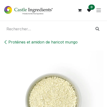
Se rendre au contenu
0
Protéines et amidon de haricot mungo